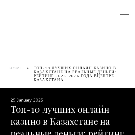
HOME
»
ТОП-10 ЛУЧШИХ ОНЛАЙН КАЗИНО В
КАЗАХСТАНЕ НА РЕАЛЬНЫЕ ДЕНЬГИ:
РЕЙТИНГ 2025-2026 ГОДА ВЦЕНТРЕ
КАЗАХСТАНА
25 January 2025
Топ-10 лучших онлайн
казино в Казахстане на
реальные деньги: рейтинг