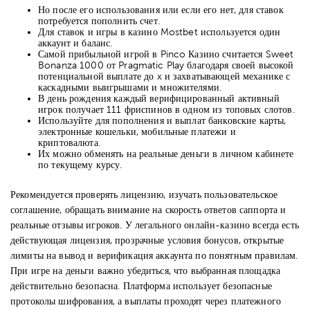
Но после его использования или если его нет, для ставок
потребуется пополнить счет.
Для ставок и игры в казино Mostbet используется один
аккаунт и баланс.
Самой прибыльной игрой в Pinco Казино считается Sweet
Bonanza 1000 от Pragmatic Play благодаря своей высокой
потенциальной выплате до x и захватывающей механике с
каскадными выигрышами и множителями.
В день рождения каждый верифицированный активный
игрок получает 111 фриспинов в одном из топовых слотов.
Используйте для пополнения и выплат банковские карты,
электронные кошельки, мобильные платежи и
криптовалюта.
Их можно обменять на реальные деньги в личном кабинете
по текущему курсу.
Рекомендуется проверять лицензию, изучать пользовательское
соглашение, обращать внимание на скорость ответов саппорта и
реальные отзывы игроков. У легального онлайн-казино всегда есть
действующая лицензия, прозрачные условия бонусов, открытые
лимиты на вывод и верификация аккаунта по понятным правилам.
При игре на деньги важно убедиться, что выбранная площадка
действительно безопасна. Платформа использует безопасные
протоколы шифрования, а выплаты проходят через платежного