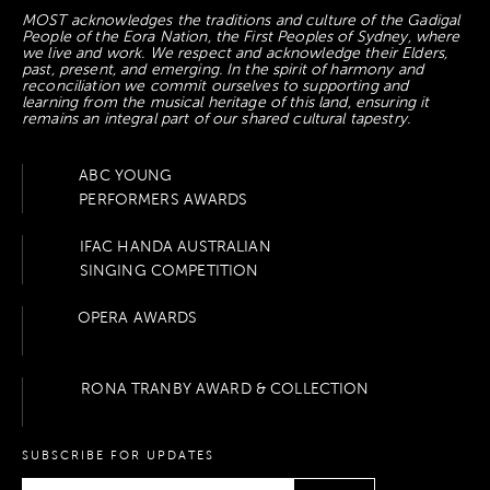
MOST acknowledges the traditions and culture of the Gadigal
People of the Eora Nation, the First Peoples of Sydney, where
we live and work. We respect and acknowledge their Elders,
past, present, and emerging. In the spirit of harmony and
reconciliation we commit ourselves to supporting and
learning from the musical heritage of this land, ensuring it
remains an integral part of our shared cultural tapestry.
ABC YOUNG
PERFORMERS AWARDS
IFAC HANDA AUSTRALIAN
SINGING COMPETITION
OPERA AWARDS
RONA TRANBY AWARD & COLLECTION
SUBSCRIBE FOR UPDATES