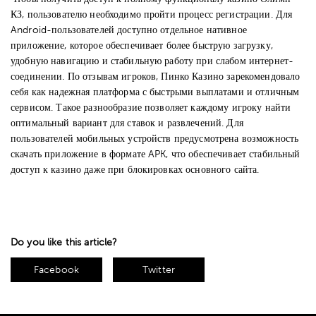
КЗ, пользователю необходимо пройти процесс регистрации. Для
Android-пользователей доступно отдельное нативное
приложение, которое обеспечивает более быструю загрузку,
удобную навигацию и стабильную работу при слабом интернет-
соединении. По отзывам игроков, Пинко Казино зарекомендовало
себя как надежная платформа с быстрыми выплатами и отличным
сервисом. Такое разнообразие позволяет каждому игроку найти
оптимальный вариант для ставок и развлечений. Для
пользователей мобильных устройств предусмотрена возможность
скачать приложение в формате APK, что обеспечивает стабильный
доступ к казино даже при блокировках основного сайта.
Do you like this article?
Facebook
Twitter