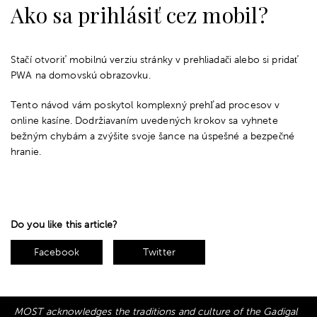
Ako sa prihlásiť cez mobil?
Stačí otvoriť mobilnú verziu stránky v prehliadači alebo si pridať
PWA na domovskú obrazovku.
Tento návod vám poskytol komplexný prehľad procesov v
online kasíne. Dodržiavaním uvedených krokov sa vyhnete
bežným chybám a zvýšite svoje šance na úspešné a bezpečné
hranie.
Do you like this article?
Facebook
Twitter
MOST acknowledges the traditions and culture of the Gadigal