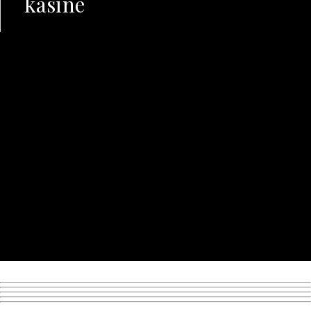
kasíne