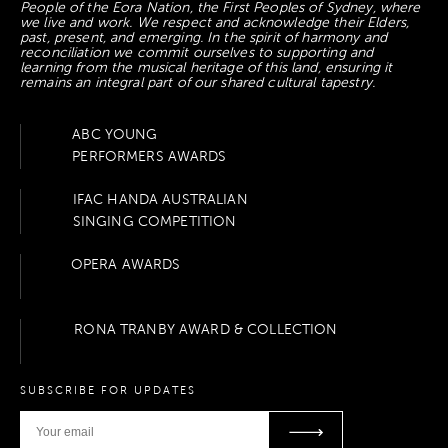
People of the Eora Nation, the First Peoples of Sydney, where
we live and work. We respect and acknowledge their Elders,
past, present, and emerging. In the spirit of harmony and
reconciliation we commit ourselves to supporting and
learning from the musical heritage of this land, ensuring it
remains an integral part of our shared cultural tapestry.
ABC YOUNG
PERFORMERS AWARDS
IFAC HANDA AUSTRALIAN
SINGING COMPETITION
OPERA AWARDS
RONA TRANBY AWARD & COLLECTION
SUBSCRIBE FOR UPDATES