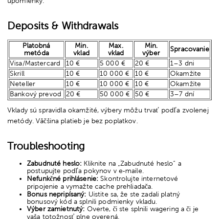
upomienky.
Deposits & Withdrawals
Platobná
Min.
Max.
Min.
Spracovanie
metóda
vklad
vklad
výber
Visa/Mastercard
10 €
5 000 €
20 €
1–3 dni
Skrill
10 €
10 000 €
10 €
Okamžite
Neteller
10 €
10 000 €
10 €
Okamžite
Bankový prevod
20 €
50 000 €
50 €
3–7 dní
Vklady sú spravidla okamžité, výbery môžu trvať podľa zvolenej
metódy. Väčšina platieb je bez poplatkov.
Troubleshooting
Zabudnuté heslo:
Kliknite na „Zabudnuté heslo“ a
postupujte podľa pokynov v e‑maile.
Nefunkčné prihlásenie:
Skontrolujte internetové
pripojenie a vymažte cache prehliadača.
Bonus nepripísaný:
Uistite sa, že ste zadali platný
bonusový kód a splnili podmienky vkladu.
Výber zamietnutý:
Overte, či ste splnili wagering a či je
vaša totožnosť plne overená.