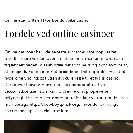
Online eller offline Hvor bør du spille casino
Fordele ved online casinoer
Online casinoer har i de seneste år vundet stor popularitet
blandt spillere verden over. En af de mest markante fordele er
tilgængeligheden; du kan spille når som helst og hvor som helst,
så længe du har en internetforbindelse. Dette gør det muligt at
nyde dine yndlingsspil uden at skulle rejse til et fysisk casino.
Derudover tilbyder mange online casinoer attraktive
velkomstbonuser, som kan forstærke din spiloplevelse
betydeligt. For dem, der ønsker at udforske nye muligheder, kan
man besøge
https://cowboyspindk.org/
, hvor der er mange
spændende spil at vælge imellem.