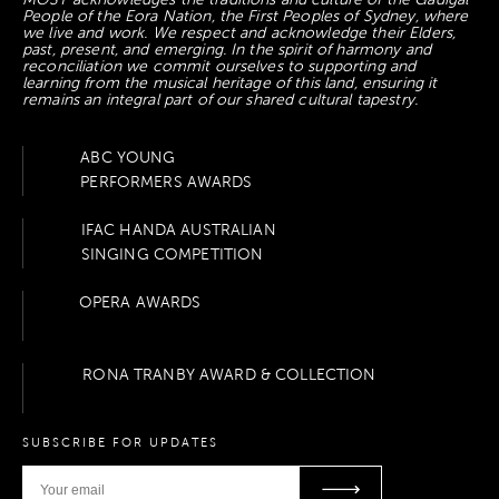
People of the Eora Nation, the First Peoples of Sydney, where
we live and work. We respect and acknowledge their Elders,
past, present, and emerging. In the spirit of harmony and
reconciliation we commit ourselves to supporting and
learning from the musical heritage of this land, ensuring it
remains an integral part of our shared cultural tapestry.
ABC YOUNG
PERFORMERS AWARDS
IFAC HANDA AUSTRALIAN
SINGING COMPETITION
OPERA AWARDS
RONA TRANBY AWARD & COLLECTION
SUBSCRIBE FOR UPDATES