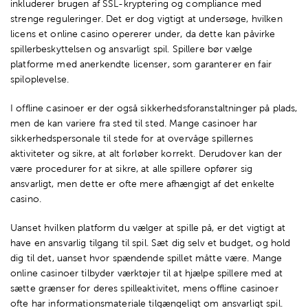
inkluderer brugen af SSL-kryptering og compliance med
strenge reguleringer. Det er dog vigtigt at undersøge, hvilken
licens et online casino opererer under, da dette kan påvirke
spillerbeskyttelsen og ansvarligt spil. Spillere bør vælge
platforme med anerkendte licenser, som garanterer en fair
spiloplevelse.
I offline casinoer er der også sikkerhedsforanstaltninger på plads,
men de kan variere fra sted til sted. Mange casinoer har
sikkerhedspersonale til stede for at overvåge spillernes
aktiviteter og sikre, at alt forløber korrekt. Derudover kan der
være procedurer for at sikre, at alle spillere opfører sig
ansvarligt, men dette er ofte mere afhængigt af det enkelte
casino.
Uanset hvilken platform du vælger at spille på, er det vigtigt at
have en ansvarlig tilgang til spil. Sæt dig selv et budget, og hold
dig til det, uanset hvor spændende spillet måtte være. Mange
online casinoer tilbyder værktøjer til at hjælpe spillere med at
sætte grænser for deres spilleaktivitet, mens offline casinoer
ofte har informationsmateriale tilgængeligt om ansvarligt spil.