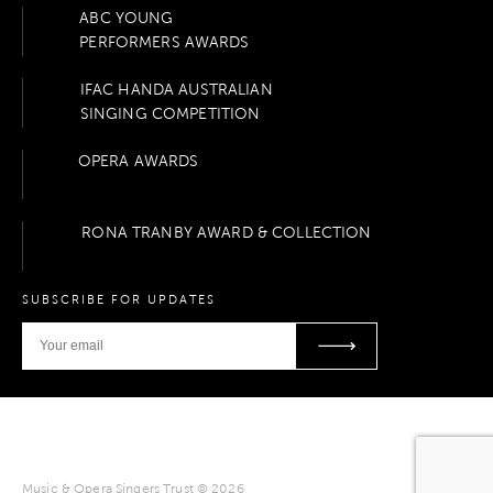
ABC YOUNG
PERFORMERS AWARDS
IFAC HANDA AUSTRALIAN
SINGING COMPETITION
OPERA AWARDS
RONA TRANBY AWARD & COLLECTION
SUBSCRIBE FOR UPDATES
Music & Opera Singers Trust © 2026