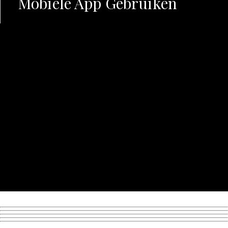
Mobiele App Gebruiken