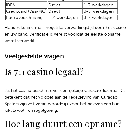
iDEAL
Direct
1-3 werkdagen
Creditcard (Visa/MC)
Direct
3-5 werkdagen
Bankoverschrijving
1-2 werkdagen
3-7 werkdagen
Houd rekening met mogelijke verwerkingstijd door het casino
en uw bank. Verificatie is vereist voordat de eerste opname
wordt verwerkt.
Veelgestelde vragen
Is 711 casino legaal?
Ja, het casino beschikt over een geldige Curaçao-licentie. Dit
betekent dat het voldoet aan de regelgeving van Curaçao.
Spelers zijn zelf verantwoordelijk voor het naleven van hun
lokale wet- en regelgeving.
Hoe lang duurt een opname?