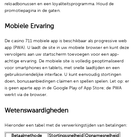
reloadbonussen en een loyaliteitsprogramma. Houd de
promotiepagina in de gaten.
Mobiele Ervaring
De casino 711 mobiele app is beschikbaar als progressive web
app (PWA). U laadt de site in uw mobiele browser en kunt deze
vervolgens aan uw startscherm toevoegen voor een app-
achtige ervaring. De mobiele site is volledig geoptimaliseerd
voor smartphones en tablets, met snelle laadtijden en een
gebruiksvriendelijke interface. U kunt eenvoudig stortingen
doen, bonusaanbiedingen claimen en spellen spelen. Let op: er
is geen aparte app in de Google Play of App Store; de PWA
werkt via de browser.
Wetenswaardigheden
Hieronder een tabel met de verwerkingstijden van betalingen:
Betaalmethode
Stortingssnelheid
Opnamesnelheid