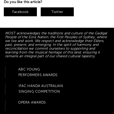
Do you like this article?
Facebook
Twitter
MOST acknowledges the traditions and culture of the Gadigal
People of the Eora Nation, the First Peoples of Sydney, where
we live and work. We respect and acknowledge their Elders,
past, present, and emerging. In the spirit of harmony and
reconciliation we commit ourselves to supporting and
learning from the musical heritage of this land, ensuring it
remains an integral part of our shared cultural tapestry.
ABC YOUNG
PERFORMERS AWARDS
IFAC HANDA AUSTRALIAN
SINGING COMPETITION
OPERA AWARDS