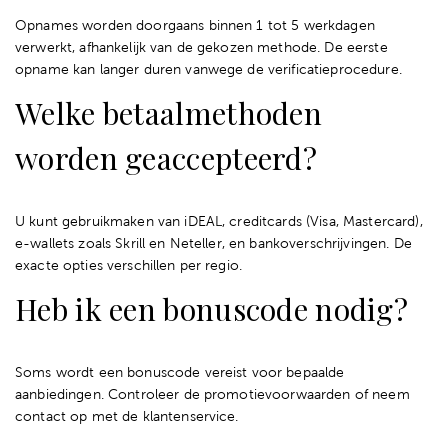
Opnames worden doorgaans binnen 1 tot 5 werkdagen
verwerkt, afhankelijk van de gekozen methode. De eerste
opname kan langer duren vanwege de verificatieprocedure.
Welke betaalmethoden
worden geaccepteerd?
U kunt gebruikmaken van iDEAL, creditcards (Visa, Mastercard),
e-wallets zoals Skrill en Neteller, en bankoverschrijvingen. De
exacte opties verschillen per regio.
Heb ik een bonuscode nodig?
Soms wordt een bonuscode vereist voor bepaalde
aanbiedingen. Controleer de promotievoorwaarden of neem
contact op met de klantenservice.